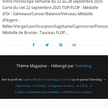
Votre Horoscope semaine du 22 au 28 septembre 2025
Carte du ciel 22 septembre 2025 TOP/FLOP : Médaille
d’Or : Gémeaux/Cancer/Balance/Verseau Médaille
d’Argent :
Bélier/Vierge/Lion/Scorpion/Sagittaire/Capricorne/Poisso
Médaille de Bronze : Taureau FLOP...
Thème Magazine - Hébergé par
Overblog
Voir le profil de
Sophia Mézières Astrologue Conseil
sur le portail Overblog
Top articles
Contact
Signaler un abus
C.G.U.
Cookies et données personnelles
Préférences cookies